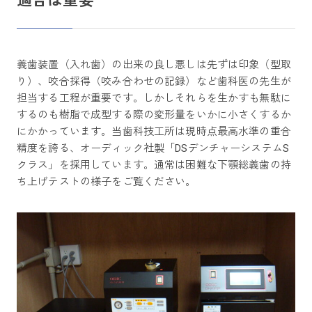
適合は重要
義歯装置（入れ歯）の出来の良し悪しは先ずは印象（型取
り）、咬合採得（咬み合わせの記録）など歯科医の先生が
担当する工程が重要です。しかしそれらを生かすも無駄に
するのも樹脂で成型する際の変形量をいかに小さくするか
にかかっています。当歯科技工所は現時点最高水準の重合
精度を誇る、オーディック社製「DSデンチャーシステムS
クラス」を採用しています。通常は困難な下顎総義歯の持
ち上げテストの様子をご覧ください。